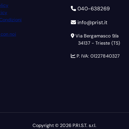
licy
040-638269
licy
 Condizioni
info@prist.it
 con noi
Via Bergamasco 9/a
34137 - Trieste (TS)
P. IVA: 01227840327
Copyright © 2026
P.RI.S.T. s.r.l.