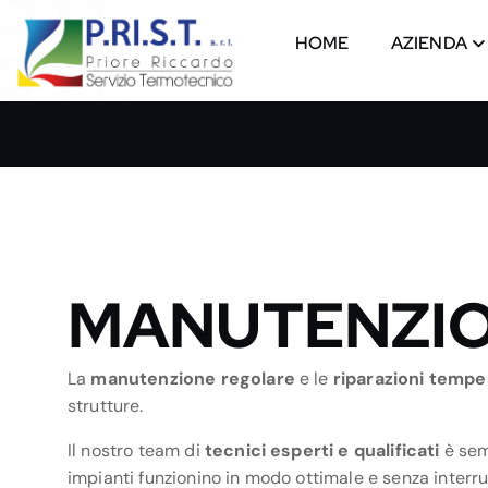
S
k
HOME
AZIENDA
i
p
Servizio Termotecnico
t
o
c
o
n
t
e
MANUTENZIO
n
t
La
manutenzione regolare
e le
riparazioni tempe
strutture.
Il nostro team di
tecnici esperti e qualificati
è sem
impianti funzionino in modo ottimale e senza interru