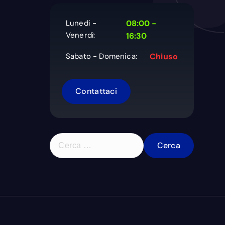
Lunedi -
08:00 -
Venerdì:
16:30
Sabato - Domenica:
Chiuso
Contattaci
R
i
c
e
r
c
a