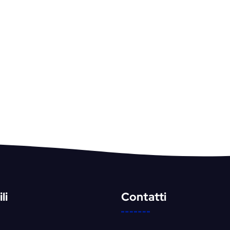
li
Contatti