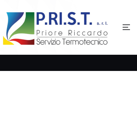
S
k
i
p
Servizio Termotecnico
t
o
c
o
n
t
e
n
t