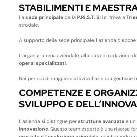
STABILIMENTI E MAESTR
La
sede principale
della
P.Ri.S.T. Srl
si trova a
Trie
stradale.
A supporto della sede principale, l’azienda dispone
L’organigramma aziendale, alla data di redazione de
operai specializzati
.
Nei periodi di maggiore attività, l’azienda gestisce t
COMPETENZE E ORGANIZ
SVILUPPO E DELL’INNOV
L’azienda si distingue per
strutture avanzate
e un
innovazione
. Questo team esperto è una risorsa fo
crescita e l’evoluzione aziendale
, mantenendo una