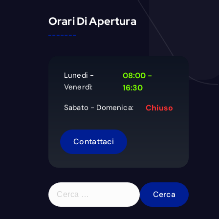
Orari Di Apertura
Lunedi -
08:00 -
Venerdì:
16:30
Sabato - Domenica:
Chiuso
Contattaci
R
i
c