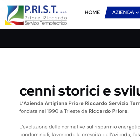
S
k
HOME
AZIENDA
i
p
Servizio Termotecnico
t
o
c
o
n
t
e
cenni storici e sv
n
t
L’Azienda Artigiana Priore Riccardo Servizio Termo
fondata nel 1990 a Trieste da
Riccardo Priore
.
L’evoluzione delle normative sul risparmio energeti
condominiali, favorendo la crescita dell’azienda, l’a