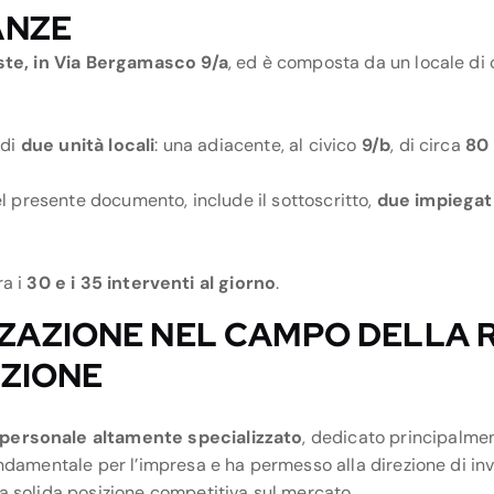
ANZE
ste, in Via Bergamasco 9/a
, ed è composta da un locale di
 di
due unità locali
: una adiacente, al civico
9/b
, di circa
80
l presente documento, include il sottoscritto,
due impiegati
ra i
30 e i 35 interventi al giorno
.
ZAZIONE NEL CAMPO DELLA R
AZIONE
personale altamente specializzato
, dedicato principalme
ndamentale per l’impresa e ha permesso alla direzione di inv
 solida posizione competitiva sul mercato.