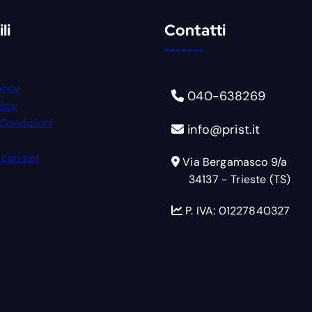
li
Contatti
licy
040-638269
licy
 Condizioni
info@prist.it
 con noi
Via Bergamasco 9/a
34137 - Trieste (TS)
P. IVA: 01227840327