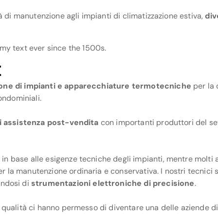
ità di manutenzione agli impianti di climatizzazione estiva,
div
y text ever since the 1500s.
E
ne di impianti e apparecchiature termotecniche
per la 
condominiali.
di assistenza post-vendita
con importanti produttori del set
n base alle esigenze tecniche degli impianti, mentre molti alt
er la manutenzione ordinaria e conservativa. I nostri tecnic
endosi di
strumentazioni elettroniche di precisione
.
a qualità ci hanno permesso di diventare una delle aziende di 